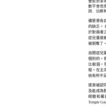
會前所未
數字會危
因、治療
儘管患有
的缺乏。
於對兩者
症兒童是
被剝奪了
自閉症兒
個別的。例
比較弱。
程。在主
術有所不
逐漸被認
及能成為
經驗和著
Temple Gar