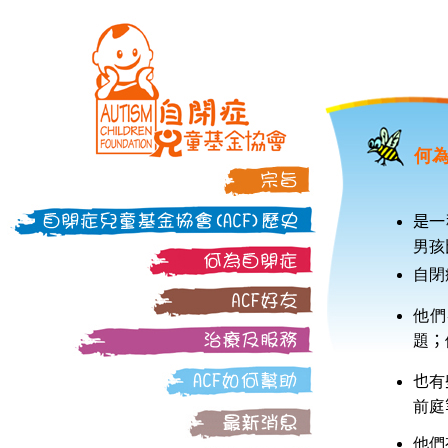
何
是一
男孩
自閉
他們
題
；
也
有
前庭
他們